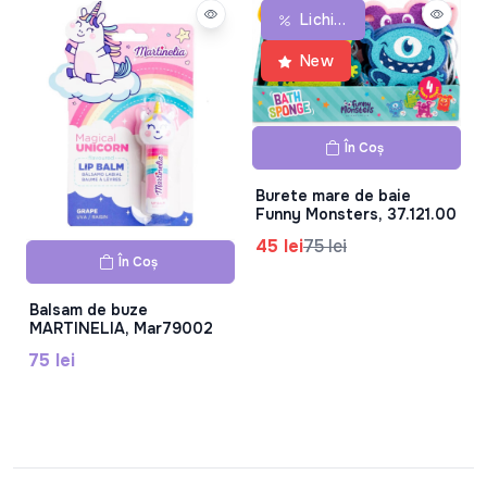
Lichidare De Stoc
New
În Coș
Burete mare de baie
Funny Monsters, 37.121.00
45 lei
75 lei
În Coș
Balsam de buze
MARTINELIA, Mar79002
75 lei