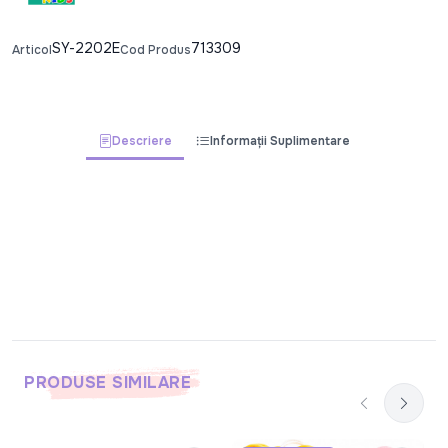
SY-2202E
713309
Articol
Cod Produs
Descriere
Informații Suplimentare
PRODUSE SIMILARE