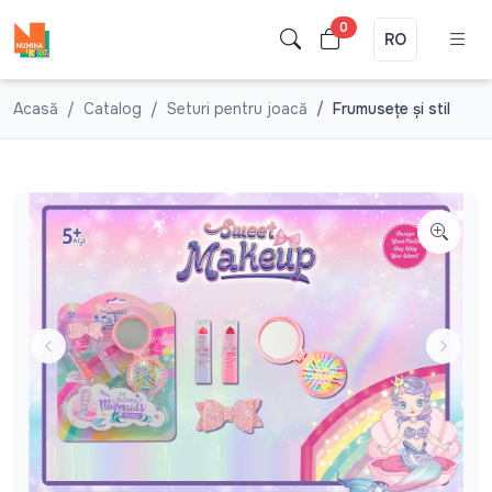
0
RO
Acasă
Catalog
Seturi pentru joacă
Frumuseţe şi stil