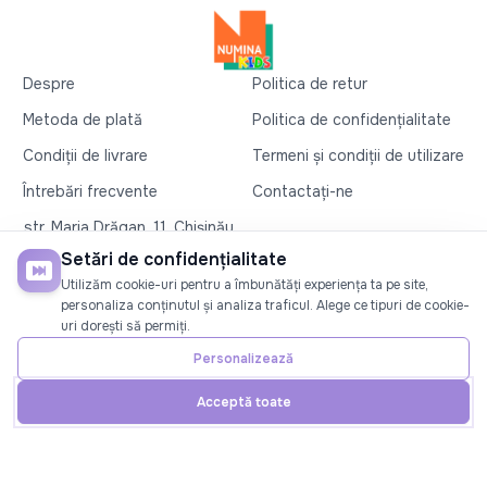
Despre
Politica de retur
Metoda de plată
Politica de confidențialitate
Condiții de livrare
Termeni și condiții de utilizare
Întrebări frecvente
Contactați-ne
str. Maria Drăgan, 11, Chișinău
+37360327279
Setări de confidențialitate
Utilizăm cookie-uri pentru a îmbunătăți experiența ta pe site,
©2026
Numina Kids
. Toate drepturile rezervate
personaliza conținutul și analiza traficul. Alege ce tipuri de cookie-
uri dorești să permiți.
SOCIAL
Personalizează
Acceptă toate
Acasă
Telefon
Cont
Promoții