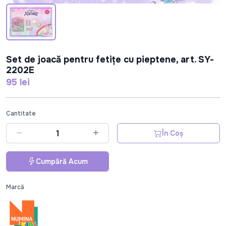
Set de joacă pentru fetițe cu pieptene, art. SY-
2202E
95 lei
Cantitate
În Coș
Cumpără Acum
Marcă