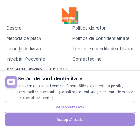
Despre
Politica de retur
Metoda de plată
Politica de confidențialitate
Condiții de livrare
Termeni și condiții de utilizare
Întrebări frecvente
Contactați-ne
str. Maria Drăgan, 11, Chișinău
+37360327279
Setări de confidențialitate
Utilizăm cookie-uri pentru a îmbunătăți experiența ta pe site,
©2026
Numina Kids
. Toate drepturile rezervate
personaliza conținutul și analiza traficul. Alege ce tipuri de cookie-
uri dorești să permiți.
SOCIAL
Personalizează
Acceptă toate
Acasă
Telefon
Cont
Promoții