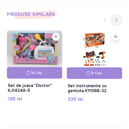
PRODUSE SIMILARE
În Coș
În Coș
Set de joaca "Doctor"
Set instrumente cu
KJ1424A-5
gentuta KY1068-32
185 lei
335 lei