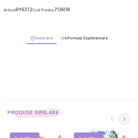
RY6372
713608
Articol
Cod Produs
Descriere
Informații Suplimentare
PRODUSE SIMILARE