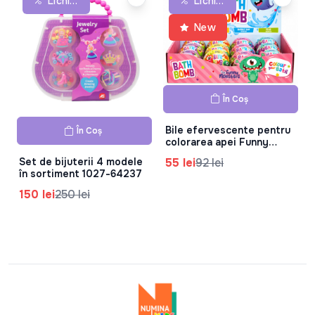
Lichidare De Stoc
Lichidare De Stoc
New
În Coș
Bile efervescente pentru
În Coș
colorarea apei Funny
Monsters, 100 g,
55 lei
92 lei
Set de bijuterii 4 modele
42.814.00
în sortiment 1027-64237
150 lei
250 lei