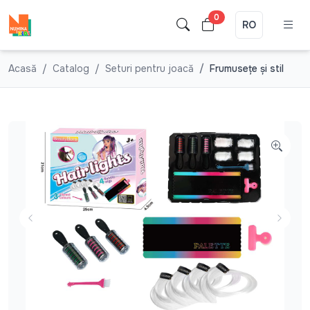
0
RO
Acasă
Catalog
Seturi pentru joacă
Frumuseţe şi stil