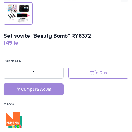
Set suvite "Beauty Bomb" RY6372
145 lei
Cantitate
În Coș
Cumpără Acum
Marcă