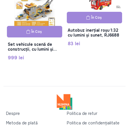
În Coș
Autobuz inerțial roșu 1:32
În Coș
cu lumini și sunet, RJ6688
83 lei
Set vehicule scenă de
construcții, cu lumini și
sunet,include baterie, roți
999 lei
negre, plastic, PD99-02
Despre
Politica de retur
Metoda de plată
Politica de confidențialitate