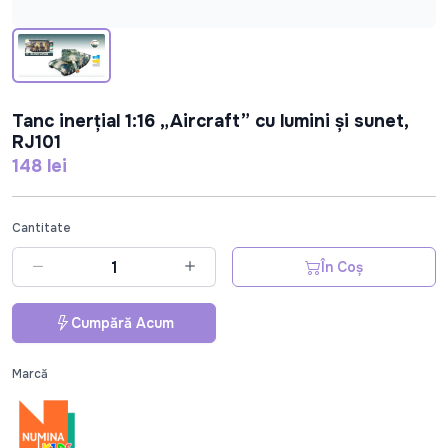
Tanc inerțial 1:16 „Aircraft” cu lumini și sunet,
RJ101
148 lei
Cantitate
În Coș
Cumpără Acum
Marcă