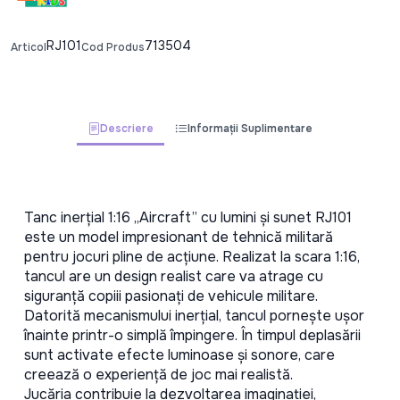
RJ101
713504
Articol
Cod Produs
Descriere
Informații Suplimentare
Tanc inerțial 1:16 „Aircraft” cu lumini și sunet RJ101 
este un model impresionant de tehnică militară 
pentru jocuri pline de acțiune. Realizat la scara 1:16, 
tancul are un design realist care va atrage cu 
siguranță copiii pasionați de vehicule militare.
Datorită mecanismului inerțial, tancul pornește ușor 
înainte printr-o simplă împingere. În timpul deplasării 
sunt activate efecte luminoase și sonore, care 
creează o experiență de joc mai realistă.
Jucăria contribuie la dezvoltarea imaginației, 