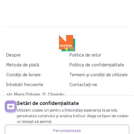
Despre
Politica de retur
Metoda de plată
Politica de confidențialitate
Condiții de livrare
Termeni și condiții de utilizare
Întrebări frecvente
Contactați-ne
str. Maria Drăgan, 11, Chișinău
+37360327279
Setări de confidențialitate
Utilizăm cookie-uri pentru a îmbunătăți experiența ta pe site,
©2026
Numina Kids
. Toate drepturile rezervate
personaliza conținutul și analiza traficul. Alege ce tipuri de cookie-
uri dorești să permiți.
SOCIAL
Personalizează