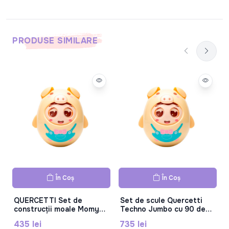
PRODUSE SIMILARE
În Coș
În Coș
QUERCETTI Set de
Set de scule Quercetti
construcții moale Momy
Techno Jumbo cu 90 de
28 piese 4146
piese (6150)
435 lei
735 lei