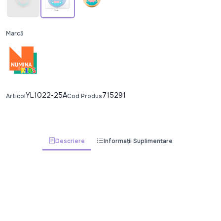
Marcă
YL1022-25A
715291
Articol
Cod Produs
Descriere
Informații Suplimentare