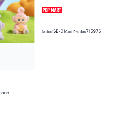
SB-01
715976
Articol
Cod Produs
tare