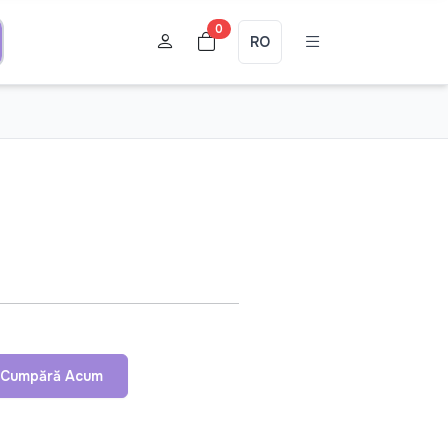
0
RO
Cumpără Acum