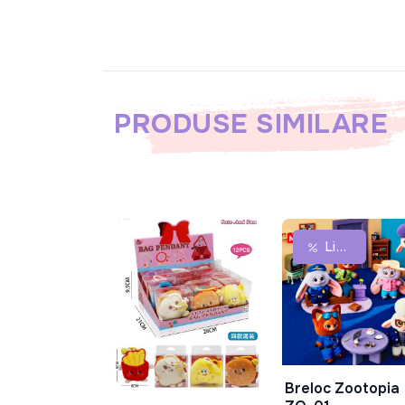
PRODUSE SIMILARE
Lichidare De Stoc
Breloc Zootopia
În Coș