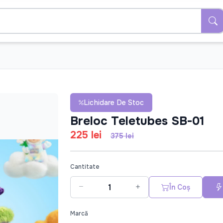
Lichidare De Stoc
Breloc Teletubes SB-01
225 lei
375 lei
Cantitate
În Coș
Marcă