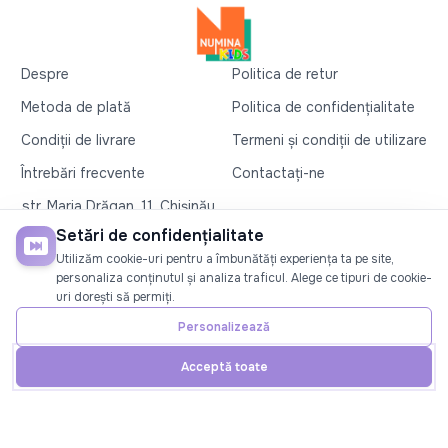
Despre
Politica de retur
Metoda de plată
Politica de confidențialitate
Condiții de livrare
Termeni și condiții de utilizare
Întrebări frecvente
Contactați-ne
str. Maria Drăgan, 11, Chișinău
+37360327279
Setări de confidențialitate
Utilizăm cookie-uri pentru a îmbunătăți experiența ta pe site,
©2026
Numina Kids
. Toate drepturile rezervate
personaliza conținutul și analiza traficul. Alege ce tipuri de cookie-
uri dorești să permiți.
SOCIAL
Personalizează
Acceptă toate
Acasă
Telefon
Cont
Promoții