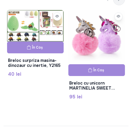
În Coș
Breloc surpriza masina-
dinozaur cu inertie, Y2165
În Coș
40 lei
Breloc cu unicorn
MARTINELIA SWEET
DREAMS, Mar3012W
95 lei