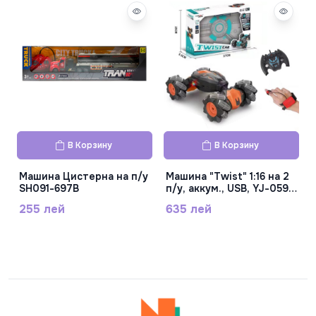
В Корзину
В Корзину
Машина Цистерна на п/у
Машина "Twist" 1:16 на 2
SH091-697B
п/у, аккум., USB, YJ-059-
2
255 лей
635 лей