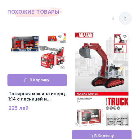
ПОХОЖИЕ ТОВАРЫ
В Корзину
Пожарная машина инерц.
1:14 с лесницей и
водораспылителем
225 лей
(свет, звук) RJ6672-1
В Корзину