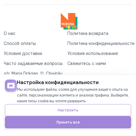
О нас
Политика возврата
Способ оплаты
Политика конфиденциальности
Условия доставки
Условия использования
Часто задаваемые вопросы
Свяжитесь с нами
str. Maria Drăgan, 11, Chișinău
+37360327279
Настройка конфиденциальности
Мы используем файлы cookie для улучшения вашего опыта на
©2026
Numina Kids
. Все права защищены
сайте, персонализации контента и анализа трафика. Выберите,
какие типы cookie вы хотите разрешить.
СОЦИАЛЬНЫЕ СЕТИ
Настроить
Принять все
Главная
Телефон
Аккаунт
Акции