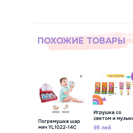
ПОХОЖИЕ ТОВАРЫ
Игрушка со
В Корзину
светом и музык
Погремушка шар
мультяшное
В Корзину
мяч YL1022-14C
95 лей
животное, 3