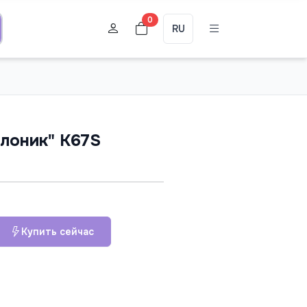
0
RU
лоник" K67S
Купить сейчас