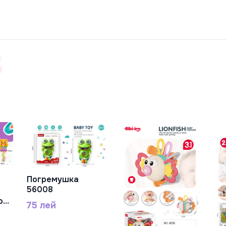
Погремушка
В Корзину
56008
ой,
75 лей