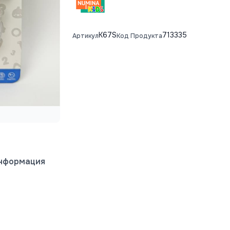
K67S
713335
Артикул
Код Продукта
информация