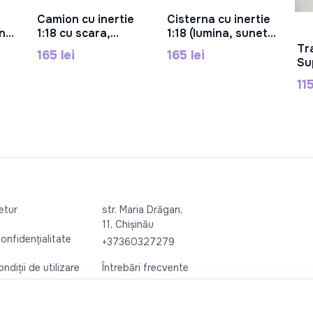
Camion cu inertie
Cisterna cu inertie
În Coș
În Coș
ina,
1:18 cu scara,
1:18 (lumina, sunet),
(lumina, sunet)
alb/verde RJ003C
Tr
165 lei
165 lei
RJ004A
Su
115
retur
str. Maria Drăgan,
11, Chișinău
confidențialitate
+37360327279
ndiții de utilizare
Întrebări frecvente