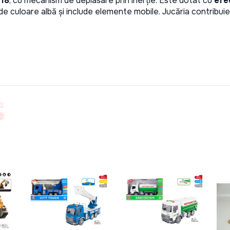
:18
, cu mecanism de deplasare prin inerție. Este dotat cu 
efe
de culoare albă și include elemente mobile. Jucăria contribuie la