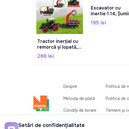
Excavator cu
În Coș
inertie 1:14, (lum
sunet) RJ3383A
195 lei
Tractor inerțial cu
În Coș
remorcă și lopată,
cu muzică și
266 lei
iluminare, 687-
150C
Despre
Politica de 
Metoda de plată
Politica de 
Condiții de livrare
Termeni și co
Contactați-ne
Setări de confidențialitate