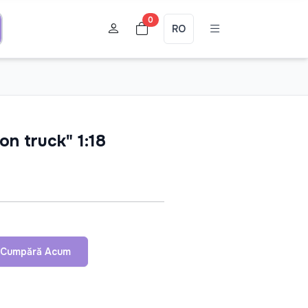
0
RO
on truck" 1:18
Cumpără Acum