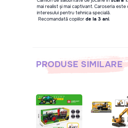
Camion de salubritate de jucărie în 
scara 1
mai realist și mai captivant. Caroseria este 
interesului pentru tehnica specială.
 Recomandată copiilor 
de la 3 ani
.
PRODUSE SIMILARE