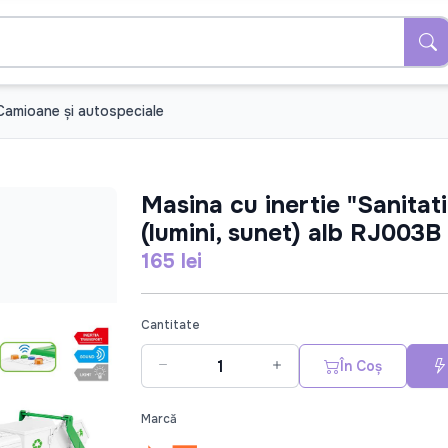
Camioane şi autospeciale
Masina cu inertie "Sanitati
(lumini, sunet) alb RJ003B
165 lei
Cantitate
În Coș
Marcă