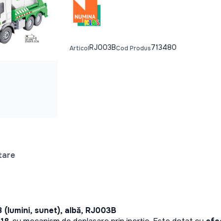
RJ003B
713480
Articol
Cod Produs
tare
8 (lumini, sunet), albă, RJ003B