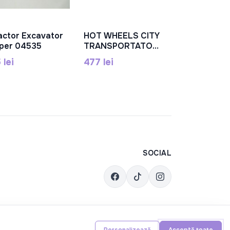
actor Excavator
HOT WHEELS CITY
În Coș
În Coș
per 04535
TRANSPORTATORUL
DRAGON,
 lei
477 lei
MTGTK42
SOCIAL