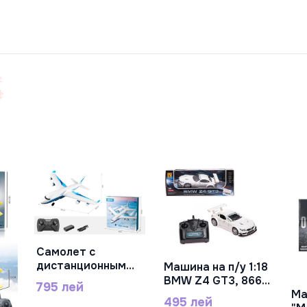
Самолет с
В Корзину
дистанционным
Машина на п/у 1:18
В Корзину
управлением 4D-
BMW Z4 GT3, 866-
795 лей
G2
1812S
Ма
495 лей