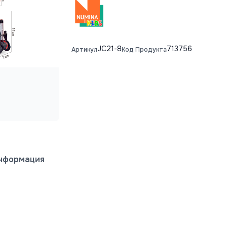
JC21-8
713756
Артикул
Код Продукта
информация