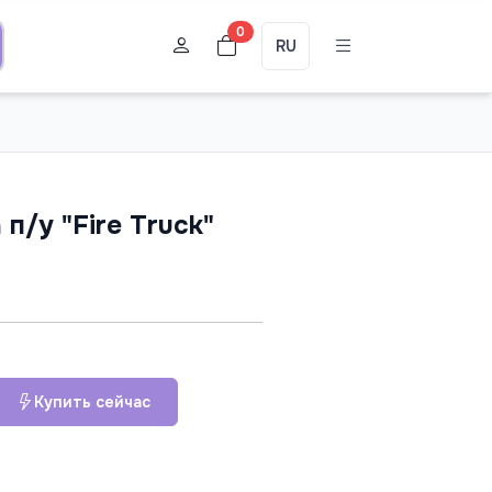
0
RU
п/у "Fire Truck"
Купить сейчас