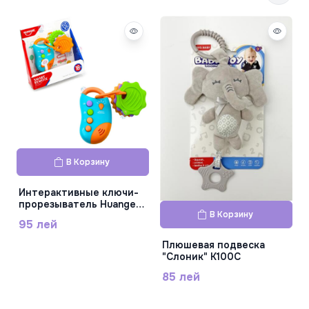
П
В Корзину
Интерактивные ключи-
прорезыватель Huanger
В Корзину
HE0559
95 лей
Плюшевая подвеска
"Слоник" K100C
85 лей