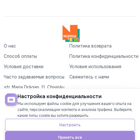
О нас
Политика возврата
Способ оплаты
Политика конфиденциальности
Условия доставки
Условия использования
Часто задаваемые вопросы
Свяжитесь с нами
str. Maria Drăgan, 11, Chișinău
+37360327279
Настройка конфиденциальности
Мы используем файлы cookie для улучшения вашего опыта на
©2026
Numina Kids
. Все права защищены
сайте, персонализации контента и анализа трафика. Выберите,
какие типы cookie вы хотите разрешить.
СОЦИАЛЬНЫЕ СЕТИ
Настроить
Принять все
Главная
Телефон
Аккаунт
Акции