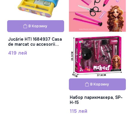
В Корзину
Jucărie HTI 1684937 Casa
de marcat cu accesorii
Purcelușa Peppa 1684937
419 лей
В Корзину
Набор парикмахера, SP-
H-15
115 лей