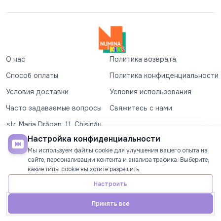
О нас
Политика возврата
Способ оплаты
Политика конфиденциальности
Условия доставки
Условия использования
Часто задаваемые вопросы
Свяжитесь с нами
str. Maria Drăgan, 11, Chișinău
+37360327279
Настройка конфиденциальности
Мы используем файлы cookie для улучшения вашего опыта на
©2026
Numina Kids
. Все права защищены
сайте, персонализации контента и анализа трафика. Выберите,
какие типы cookie вы хотите разрешить.
СОЦИАЛЬНЫЕ СЕТИ
Настроить
Принять все
Главная
Телефон
Аккаунт
Акции