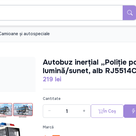
Camioane şi autospeciale
Autobuz inerțial „Poliție po
lumină/sunet, alb RJ5514
219 lei
Cantitate
În Coș
Marcă