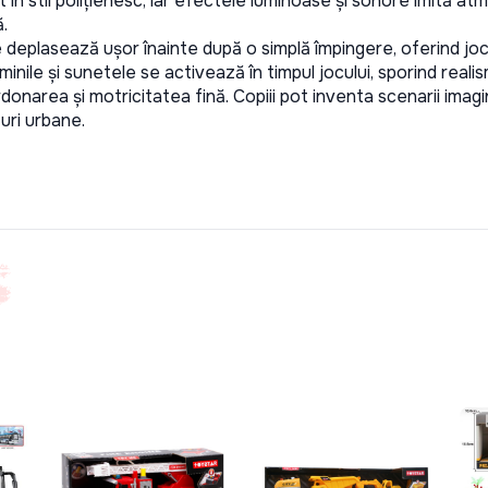
în stil polițienesc, iar efectele luminoase și sonore imită at
. 
 deplasează ușor înainte după o simplă împingere, oferind joc d
ile și sunetele se activează în timpul jocului, sporind realismu
narea și motricitatea fină. Copiii pot inventa scenarii imagina
uri urbane.