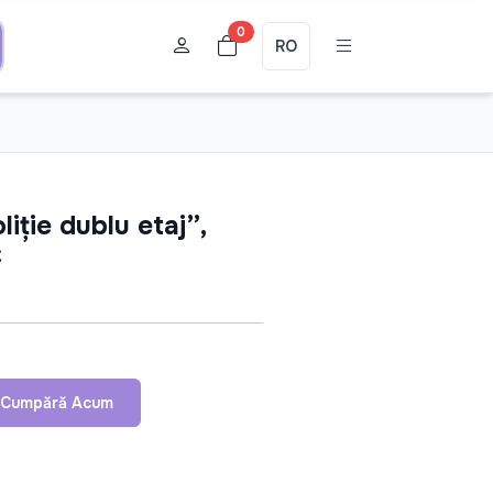
0
RO
liție dublu etaj”,
C
Cumpără Acum