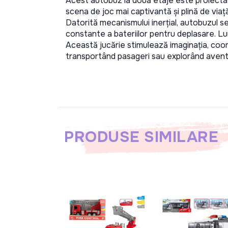
Acest autobuz la două etaje este proiectat 
scena de joc mai captivantă și plină de viață
Datorită mecanismului inerțial, autobuzul se
constante a bateriilor pentru deplasare. Lumin
Această jucărie stimulează imaginația, coordo
transportând pasageri sau explorând avent
PRODUSE SIMILARE