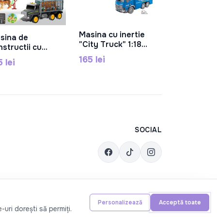
35 lei
Masina cu inertie
sina de
În Coș
În Coș
"City Truck" 1:18
nstructii cu
(lumini, sunet)
rtie,
165 lei
5 lei
RJ004C
mina,muzica si
oiectie, GC6678-
SOCIAL
Personalizează
Acceptă toate
-uri dorești să permiți.