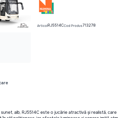
RJ5514C
713278
Articol
Cod Produs
tare
i sunet, alb, RJ5514C este o jucărie atractivă și realistă, care 