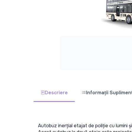
Descriere
Informații Suplimen
Autobuz inerțial etajat de poliție cu lumini ș