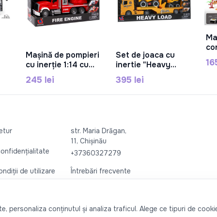
Ma
co
Mașină de pompieri
Set de joaca cu
ine
În Coș
În Coș
16
cu inerție 1:14 cu
inertie "Heavy
lu
lumină și sunet
Load" 602034
pr
245 lei
395 lei
792012
5A
retur
str. Maria Drăgan,
11, Chișinău
confidențialitate
+37360327279
ndiții de utilizare
Întrebări frecvente
, personaliza conținutul și analiza traficul. Alege ce tipuri de cookie