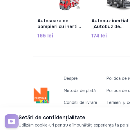
Autoscara de
Autobuz inerțial
În Coș
În Coș
pompieri cu inertie,
„Autobuz de
sunet/lumina,
poliție”,
165 lei
174 lei
scara 1:18, RJ001A
lumină/sunet,
negru RJ5513B
Despre
Politica de 
Metoda de plată
Politica de 
Condiții de livrare
Termeni și co
Contactați-ne
Setări de confidențialitate
©2026
Numina Kids
. Toate drepturile rezervate
Utilizăm cookie-uri pentru a îmbunătăți experiența ta pe site