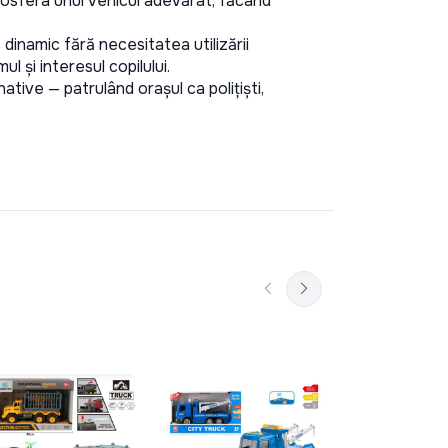
mosfera unui vehicul adevărat, făcând 
inamic fără necesitatea utilizării 
l și interesul copilului. 
tive — patrulând orașul ca polițiști, 
Masini cu in
În C
inginerie si
constructii,