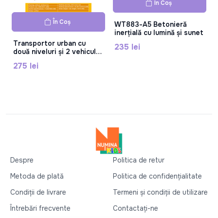
În Coș
În Coș
WT883-A5 Betonieră
inerțială cu lumină și sunet
Transportor urban cu
235 lei
două niveluri și 2 vehicule
de construcții, inerțial,
275 lei
lumini, sunet, IC fără
diferențiere de limbă,
reîncărcabil, roți negre,
plastic,ST29-14
Despre
Politica de retur
Metoda de plată
Politica de confidențialitate
Condiții de livrare
Termeni și condiții de utilizare
Întrebări frecvente
Contactați-ne