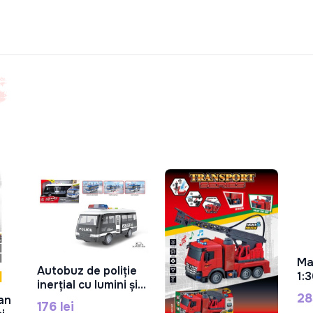
Ma
Autobuz de poliție
1:3
În Coș
inerțial cu lumini și
Tr
28
sunet, RJ5512B
an
JC
176 lei