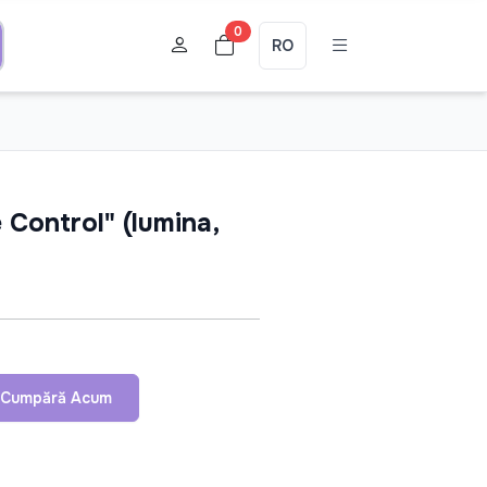
0
RO
e Control" (lumina,
Cumpără Acum