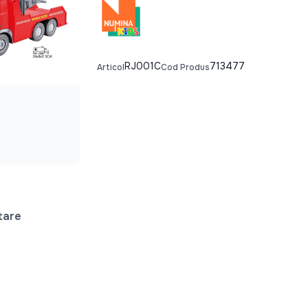
RJ001C
713477
Articol
Cod Produs
tare