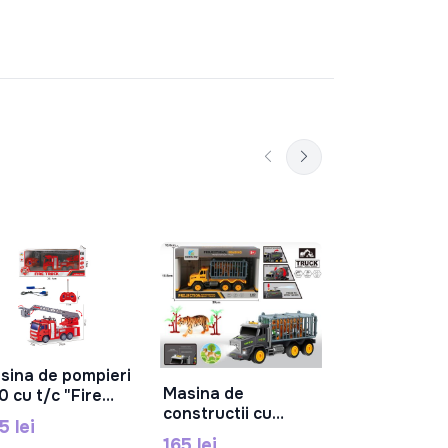
Camion inert
În C
scara 1:14 (l
sunet) RJ66
175 lei
sina de pompieri
În Coș
Masina de
0 cu t/c "Fire
În Coș
constructii cu
uck" cu scara
5 lei
inertie,
21-7
165 lei