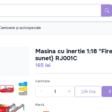
Camioane şi autospeciale
Masina cu inertie 1:18 "Fir
sunet) RJ001C
165 lei
Cantitate
În Coș
Marcă