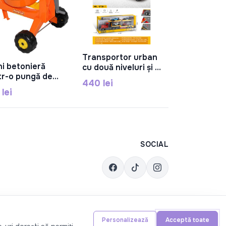
215 lei
RJ9808A
Transportor urban
În Coș
ni betonieră
cu două niveluri și 4
În Coș
ntr-o pungă de
mașini de curse,
440 lei
asă) 56542
inerțial, lumină,
 lei
sunet,reîncărcabil,
roți negre, plastic,
ST29-1
SOCIAL
Personalizează
Acceptă toate