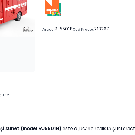
RJ5501B
713267
Articol
Cod Produs
tare
ă și sunet (model RJ5501B)
 este o jucărie realistă și interac