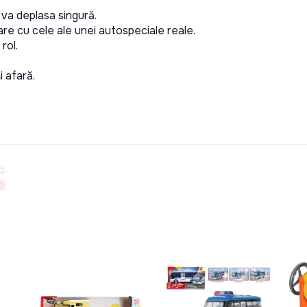
 va deplasa singură.
e cu cele ale unei autospeciale reale.
rol.
i afară.