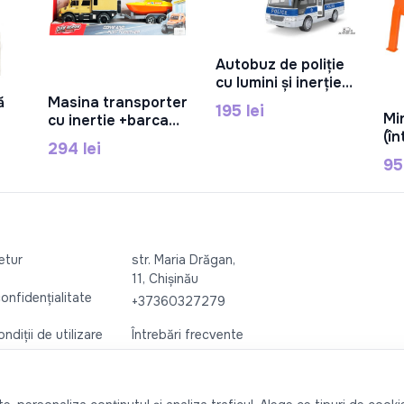
Autobuz de poliție
În Coș
cu lumini și inerție,
RJ5512A
ă
Masina transporter
195 lei
În Coș
Mi
cu inertie +barca
(î
(lum/ sun), RJ5523-
294 lei
pl
,
1
95
c,
retur
str. Maria Drăgan,
11, Chișinău
confidențialitate
+37360327279
ndiții de utilizare
Întrebări frecvente