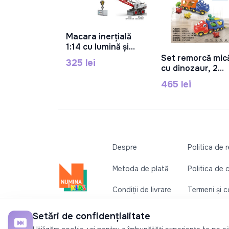
Macara inerțială
În Coș
1:14 cu lumină și
sunet RJ9811B
Set remorcă mic
325 lei
În Coș
cu dinozaur, 2
culori, lumini,
465 lei
sunet,cu baterie
roți negre, plasti
677A6
Despre
Politica de 
Metoda de plată
Politica de 
Condiții de livrare
Termeni și co
Contactați-ne
Setări de confidențialitate
©2026
Numina Kids
. Toate drepturile rezervate