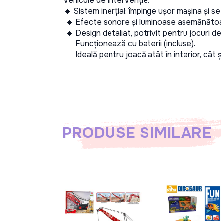
vehicule de intervenție.
🔹 Sistem inerțial: împinge ușor mașina și se
 🔹 Efecte sonore și luminoase asemănătoar
 🔹 Design detaliat, potrivit pentru jocuri de 
 🔹 Funcționează cu baterii (incluse).
 🔹 Ideală pentru joacă atât în interior, cât ș
PRODUSE SIMILARE