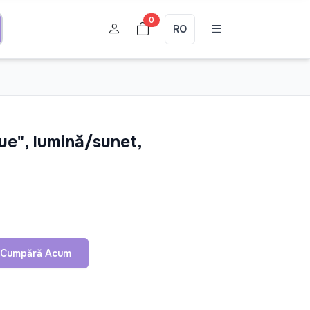
0
RO
ue", lumină/sunet,
Cumpără Acum