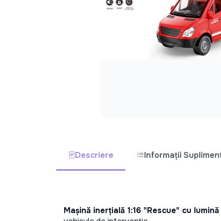
Descriere
Informații Suplimen
Mașină inerțială 1:16 "Rescue" cu lumin