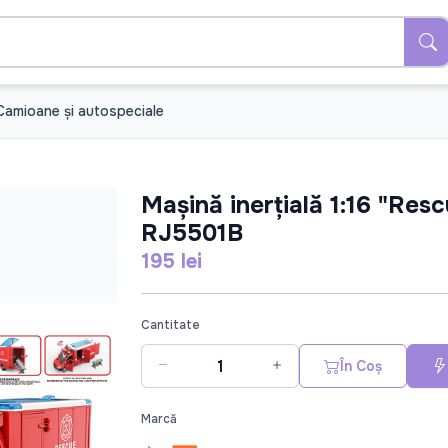
Camioane şi autospeciale
Mașină inerțială 1:16 "Resc
RJ5501B
195 lei
Cantitate
În Coș
Marcă