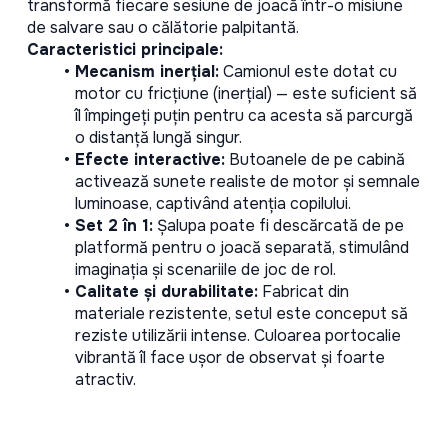
transformă fiecare sesiune de joacă într-o misiune 
de salvare sau o călătorie palpitantă.
Caracteristici principale:
Mecanism inerțial:
 Camionul este dotat cu 
motor cu fricțiune (inerțial) — este suficient să 
îl împingeți puțin pentru ca acesta să parcurgă 
o distanță lungă singur.
Efecte interactive:
 Butoanele de pe cabină 
activează sunete realiste de motor și semnale 
luminoase, captivând atenția copilului.
Set 2 în 1:
 Șalupa poate fi descărcată de pe 
platformă pentru o joacă separată, stimulând 
imaginația și scenariile de joc de rol.
Calitate și durabilitate:
 Fabricat din 
materiale rezistente, setul este conceput să 
reziste utilizării intense. Culoarea portocalie 
vibrantă îl face ușor de observat și foarte 
atractiv.