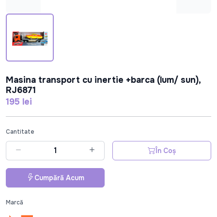
Masina transport cu inertie +barca (lum/ sun),
RJ6871
195 lei
Cantitate
În Coș
Cumpără Acum
Marcă