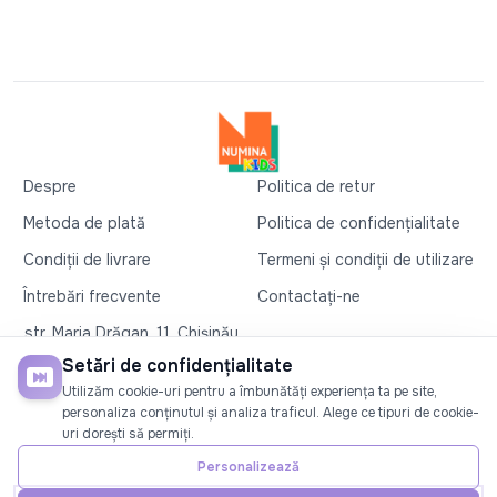
Despre
Politica de retur
Metoda de plată
Politica de confidențialitate
Condiții de livrare
Termeni și condiții de utilizare
Întrebări frecvente
Contactați-ne
str. Maria Drăgan, 11, Chișinău
+37360327279
Setări de confidențialitate
Utilizăm cookie-uri pentru a îmbunătăți experiența ta pe site,
©2026
Numina Kids
. Toate drepturile rezervate
personaliza conținutul și analiza traficul. Alege ce tipuri de cookie-
uri dorești să permiți.
SOCIAL
Personalizează