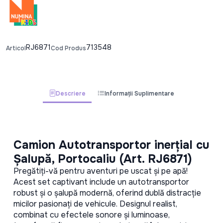
RJ6871
713548
Articol
Cod Produs
Descriere
Informații Suplimentare
Camion Autotransportor inerțial cu 
Șalupă, Portocaliu (Art. RJ6871)
Pregătiți-vă pentru aventuri pe uscat și pe apă! 
Acest set captivant include un autotransportor 
robust și o șalupă modernă, oferind dublă distracție 
micilor pasionați de vehicule. Designul realist, 
combinat cu efectele sonore și luminoase, 