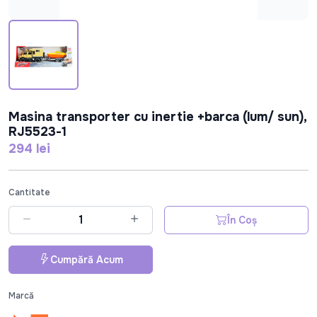
Masina transporter cu inertie +barca (lum/ sun),
RJ5523-1
294 lei
Cantitate
În Coș
Cumpără Acum
Marcă