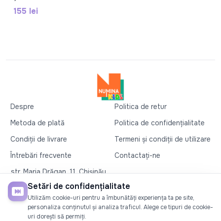
155 lei
Despre
Politica de retur
Metoda de plată
Politica de confidențialitate
Condiții de livrare
Termeni și condiții de utilizare
Întrebări frecvente
Contactați-ne
str. Maria Drăgan, 11, Chișinău
+37360327279
Setări de confidențialitate
Utilizăm cookie-uri pentru a îmbunătăți experiența ta pe site,
©2026
Numina Kids
. Toate drepturile rezervate
personaliza conținutul și analiza traficul. Alege ce tipuri de cookie-
uri dorești să permiți.