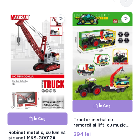
În Coș
În Coș
Tractor inerțial cu
remorcă și lift, cu muzică
și iluminare, 687-149A
Robinet metalic, cu lumină
294 lei
și sunet MKS-G0012A