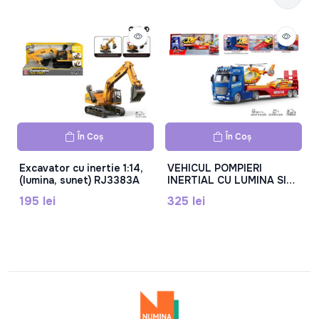
În Coș
În Coș
Excavator cu inertie 1:14,
VEHICUL POMPIERI
(lumina, sunet) RJ3383A
INERTIAL CU LUMINA SI
SUNET CU ELICOPTER,
195 lei
325 lei
RJ2811C