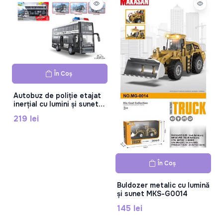
În Coș
Autobuz de poliție etajat
inerțial cu lumini și sunet,
negru, RJ5514B
219 lei
În Coș
Buldozer metalic cu lumină
și sunet MKS-G0014
145 lei