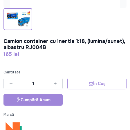
Camion container cu inertie 1:18, (lumina/sunet),
albastru RJ004B
165 lei
Cantitate
În Coș
Cumpără Acum
Marcă