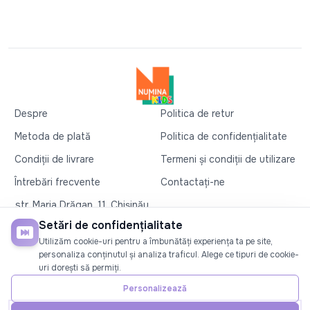
Despre
Politica de retur
Metoda de plată
Politica de confidențialitate
Condiții de livrare
Termeni și condiții de utilizare
Întrebări frecvente
Contactați-ne
str. Maria Drăgan, 11, Chișinău
+37360327279
Setări de confidențialitate
Utilizăm cookie-uri pentru a îmbunătăți experiența ta pe site,
©2026
Numina Kids
. Toate drepturile rezervate
personaliza conținutul și analiza traficul. Alege ce tipuri de cookie-
uri dorești să permiți.
SOCIAL
Personalizează