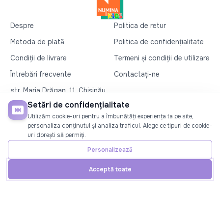
Despre
Politica de retur
Metoda de plată
Politica de confidențialitate
Condiții de livrare
Termeni și condiții de utilizare
Întrebări frecvente
Contactați-ne
str. Maria Drăgan, 11, Chișinău
+37360327279
Setări de confidențialitate
Utilizăm cookie-uri pentru a îmbunătăți experiența ta pe site,
©2026
Numina Kids
. Toate drepturile rezervate
personaliza conținutul și analiza traficul. Alege ce tipuri de cookie-
uri dorești să permiți.
SOCIAL
Personalizează
Acceptă toate
Acasă
Telefon
Cont
Promoții