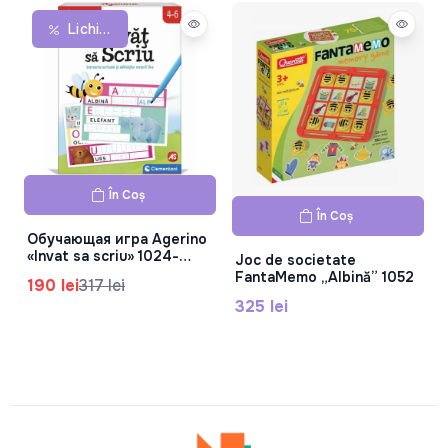
Lichidare De Stoc
În Coș
În Coș
Обучающая игра Agerino
«Invat sa scriu» 1024-
Joc de societate
50842
FantaMemo „Albină” 1052
190 lei
317 lei
325 lei