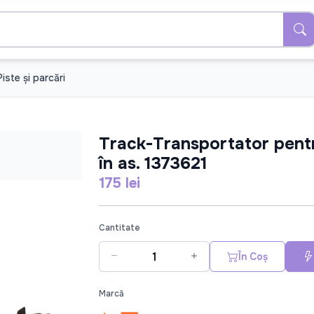
Piste şi parcări
Track-Transportator pent
în as. 1373621
175 lei
Cantitate
În Coș
Marcă