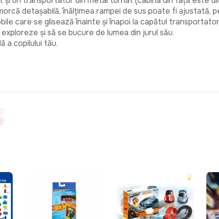
 și un transportator din metal turnat (cabina din față este din 
emorcă detașabilă, înălțimea rampei de sus poate fi ajustată, 
e care se glisează înainte și înapoi la capătul transportatorulu
să exploreze și să se bucure de lumea din jurul său.
ă a copilului tău.