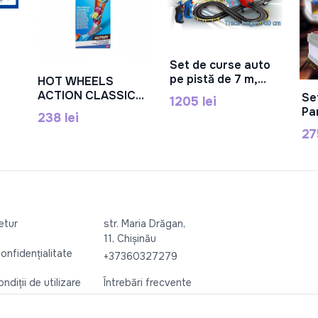
Set de curse auto
În Coș
pe pistă de 7 m,
HOT WHEELS
În Coș
control electric,
ACTION CLASSIC
Se
1205 lei
telecomandă 2CH,
STUNT LANSAREA
Pa
238 lei
lumini, plastic, A47-
PUTERII
39
27
4
VERTICALE,
MTFWM85_HDR82
retur
str. Maria Drăgan,
11, Chișinău
confidențialitate
+37360327279
ndiții de utilizare
Întrebări frecvente