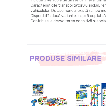
Include 3 vehicule detaliate din metal turnat
Caracteristicile transportatorului includ: r
vehiculelor. De asemenea, există rampe mobil
Disponibil în două variante. Inspiră copilul 
Contribuie la dezvoltarea cognitivă și social
PRODUSE SIMILARE