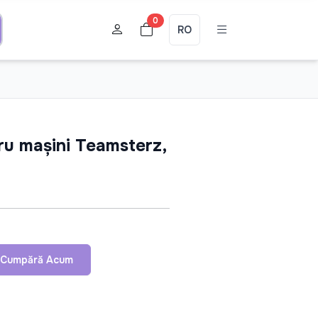
0
RO
ru mașini Teamsterz,
Cumpără Acum