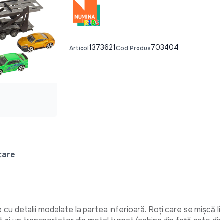
1373621
703404
Articol
Cod Produs
tare
cu detalii modelate la partea inferioară. Roți care se mișcă lib