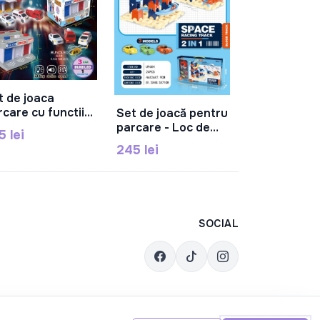
t de joaca
În Coș
rcare cu functii,
Set de joacă pentru
În Coș
9-5
parcare - Loc de
5 lei
parcare U9684
245 lei
SOCIAL