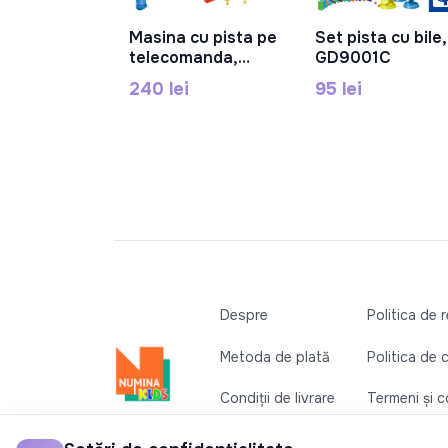
Set pista cu bile,
Masina cu pista pe
În Coș
În Coș
GD9001C
telecomanda,
CF2433
95 lei
240 lei
Despre
Politica de 
Metoda de plată
Politica de 
Condiții de livrare
Termeni și co
Contactați-ne